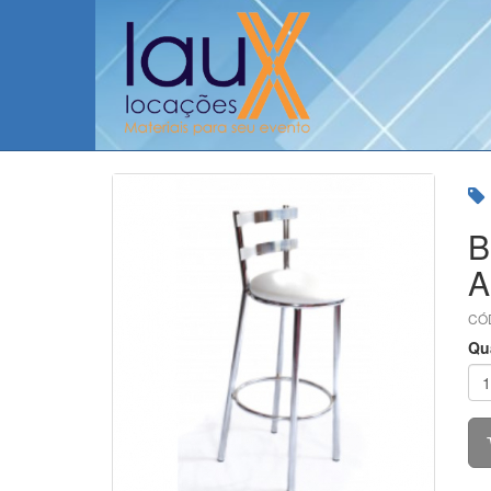
B
A
CÓD
Qu