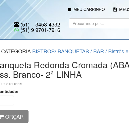
MEU CARRINHO
MEUS
(51) 3458-4332
(51) 9 9701-7916
CATEGORIA
BISTRÔS/ BANQUETAS / BAR
/
Bistrôs 
anqueta Redonda Cromada (ABA
ss. Branco- 2ª LINHA
.: 23.01.0115
antidade:
ORÇAR