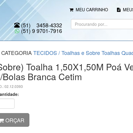
MEU CARRINHO
MEUS
(51) 3458-4332
(51) 9 9701-7916
CATEGORIA
TECIDOS
/
Toalhas e Sobre Toalhas Qua
Sobre) Toalha 1,50X1,50M Poá V
/Bolas Branca Cetim
.: 02.12.0393
antidade:
ORÇAR