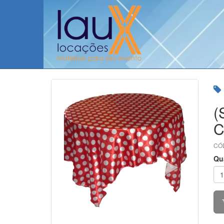
(
C
CÓD
Qu