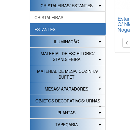
CRISTALEIRAS/ ESTANTES
CRISTALEIRAS
Estan
C/ Ni
Noga
ESTANTES
(LxP
ILUMINAÇÃO
MATERIAL DE ESCRITÓRIO/
STAND/ FEIRA
MATERIAL DE MESA/ COZINHA/
BUFFET
MESAS/ APARADORES
OBJETOS DECORATIVOS/ URNAS
PLANTAS
TAPEÇARIA